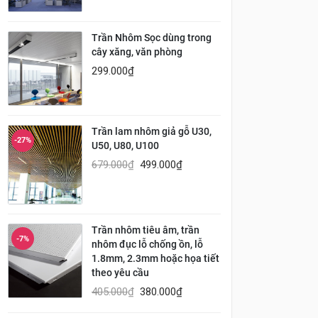
Trần Nhôm Sọc dùng trong
cây xăng, văn phòng
299.000
₫
Trần lam nhôm giả gỗ U30,
-27%
U50, U80, U100
679.000
₫
499.000
₫
Trần nhôm tiêu âm, trần
-7%
nhôm đục lỗ chống ồn, lỗ
1.8mm, 2.3mm hoặc họa tiết
theo yêu cầu
405.000
₫
380.000
₫