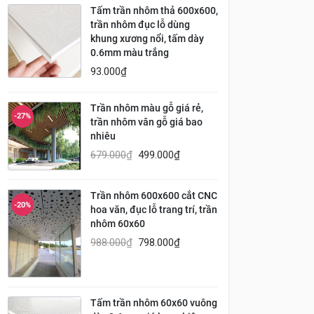
Tấm trần nhôm thả 600x600,
trần nhôm đục lỗ dùng
khung xương nổi, tấm dày
0.6mm màu trắng
93.000
₫
Trần nhôm màu gỗ giá rẻ,
-27%
trần nhôm vân gỗ giá bao
nhiêu
679.000
₫
499.000
₫
Trần nhôm 600x600 cắt CNC
-20%
hoa văn, đục lỗ trang trí, trần
nhôm 60x60
988.000
₫
798.000
₫
Tấm trần nhôm 60x60 vuông